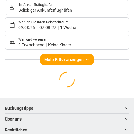
Ihr Ankunftsflughafen
Beliebiger Ankunftsflughäfen
Wählen Sie Ihren Reisezeitraum
09.08.26
–
07.08.27
1 Woche
Wer wird verreisen
2 Erwachsene
Keine Kinder
Mehr Filter anzeigen
Footer
Footer navigation
Buchungstipps
Über uns
Warum im Reisebüro buchen
Hoteltipps
Rechtliches
Kontakt