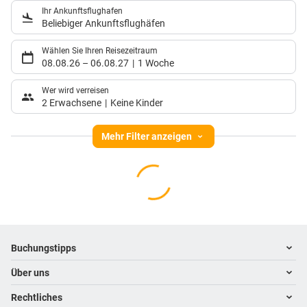
Ihr Ankunftsflughafen
Beliebiger Ankunftsflughäfen
Wählen Sie Ihren Reisezeitraum
08.08.26
–
06.08.27
1 Woche
Wer wird verreisen
2 Erwachsene
Keine Kinder
Mehr Filter anzeigen
Footer
Footer navigation
Buchungstipps
Über uns
Warum im Reisebüro buchen
Hoteltipps
Rechtliches
Kontakt