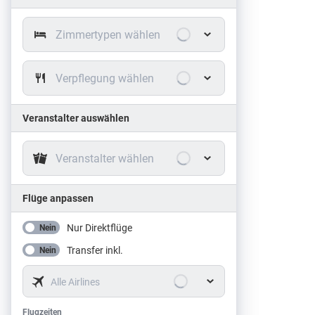
Zimmertypen wählen
Verpflegung wählen
Veranstalter auswählen
Veranstalter wählen
Flüge anpassen
Nur Direktflüge
Nein
Transfer inkl.
Nein
Alle Airlines
Flugzeiten
Flugzeiten