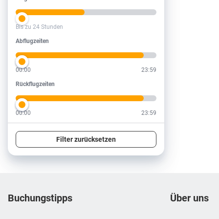
Bis zu 24 Stunden
Abflugzeiten
Abflugzeiten
00:00
23:59
Rückflugzeiten
Rückflugzeiten
00:00
23:59
Filter zurücksetzen
Footer
Footer navigation
Buchungstipps
Über uns