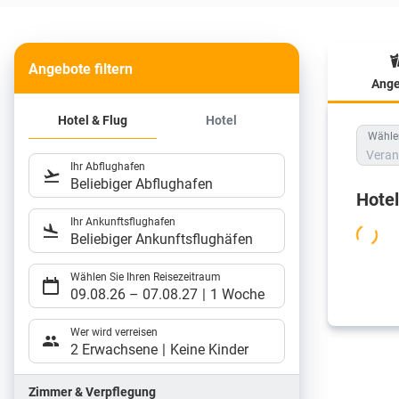
Angebote filtern
Ange
Hote
Hotel & Flug
Hotel
Wählen
Veran
Ihr Abflughafen
Beliebiger Abflughafen
Hote
Ihr Ankunftsflughafen
Beliebiger Ankunftsflughäfen
Wählen Sie Ihren Reisezeitraum
09.08.26
–
07.08.27
1 Woche
Wer wird verreisen
2 Erwachsene
Keine Kinder
Zimmer & Verpflegung