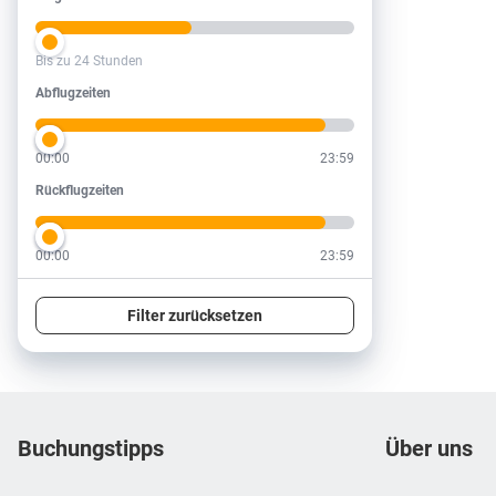
Bis zu 24 Stunden
Abflugzeiten
Abflugzeiten
00:00
23:59
Rückflugzeiten
Rückflugzeiten
00:00
23:59
Filter zurücksetzen
Footer
Footer navigation
Buchungstipps
Über uns