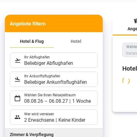
Angebote filtern
Ange
Hote
Hotel & Flug
Hotel
Wählen
Veran
Ihr Abflughafen
Beliebiger Abflughafen
Hote
Ihr Ankunftsflughafen
Beliebiger Ankunftsflughäfen
Wählen Sie Ihren Reisezeitraum
08.08.26
–
06.08.27
1 Woche
Wer wird verreisen
2 Erwachsene
Keine Kinder
Zimmer & Verpflegung