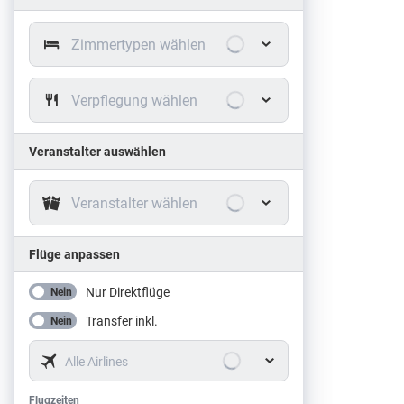
Zimmertypen wählen
Verpflegung wählen
Veranstalter auswählen
Veranstalter wählen
Flüge anpassen
Nur Direktflüge
Nein
Transfer inkl.
Nein
Alle Airlines
Flugzeiten
Flugzeiten