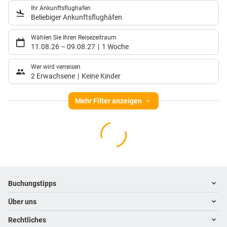
Ihr Ankunftsflughafen
Beliebiger Ankunftsflughäfen
Wählen Sie Ihren Reisezeitraum
11.08.26
–
09.08.27
1 Woche
Wer wird verreisen
2 Erwachsene
Keine Kinder
Mehr Filter anzeigen
Footer
Footer navigation
Buchungstipps
Über uns
Warum im Reisebüro buchen
Hoteltipps
Rechtliches
Kontakt