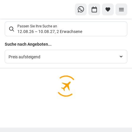
Suchlistenseite
Passen Sie Ihre Suche an
12.08.26
–
10.08.27
,
2 Erwachsene
Suchergebnisse
Suche nach Angeboten...
Preis aufsteigend
Footer