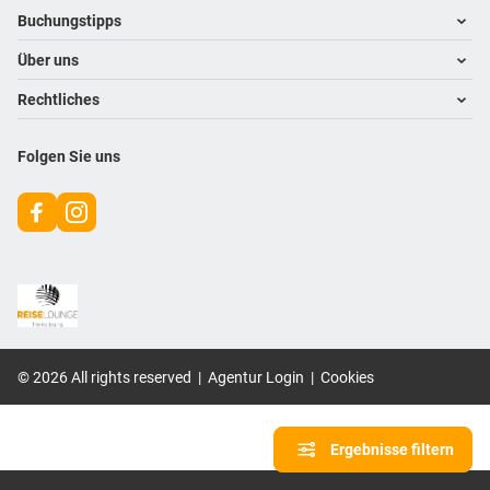
Footer navigation
Buchungstipps
Über uns
Warum im Reisebüro buchen
Hoteltipps
Rechtliches
Kontakt
Reisewelten
Über uns
Impressum
Folgen Sie uns
Karriere
Datenschutz
©
2026
All rights reserved
|
Agentur Login
|
Cookies
Ergebnisse filtern