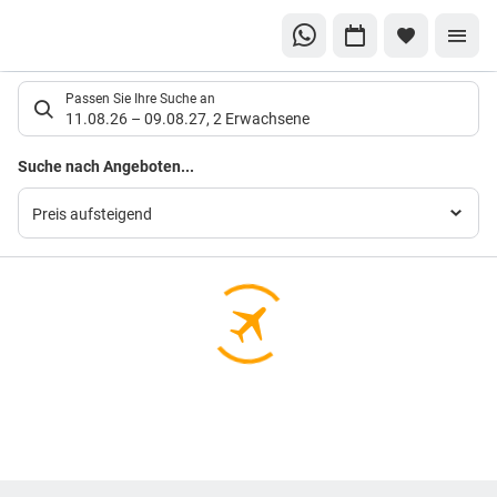
Suchlistenseite
Passen Sie Ihre Suche an
11.08.26
–
09.08.27
,
2 Erwachsene
Suchergebnisse
Suche nach Angeboten...
Preis aufsteigend
Footer