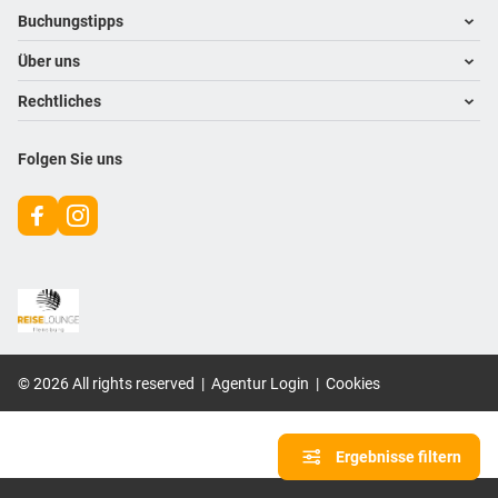
Footer navigation
Buchungstipps
Über uns
Warum im Reisebüro buchen
Hoteltipps
Rechtliches
Kontakt
Reisewelten
Über uns
Impressum
Folgen Sie uns
Karriere
Datenschutz
©
2026
All rights reserved
|
Agentur Login
|
Cookies
Ergebnisse filtern