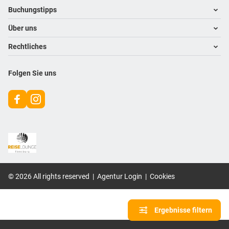
Footer navigation
Buchungstipps
Über uns
Warum im Reisebüro buchen
Hoteltipps
Rechtliches
Kontakt
Reisewelten
Über uns
Impressum
Folgen Sie uns
Karriere
Datenschutz
©
2026
All rights reserved
|
Agentur Login
|
Cookies
Ergebnisse filtern