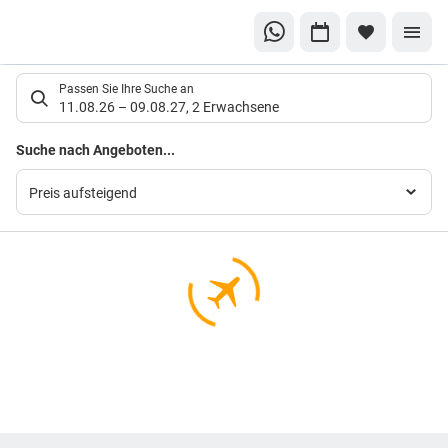
Suchlistenseite
Passen Sie Ihre Suche an
11.08.26
–
09.08.27
,
2 Erwachsene
Suchergebnisse
Suche nach Angeboten...
Preis aufsteigend
Footer