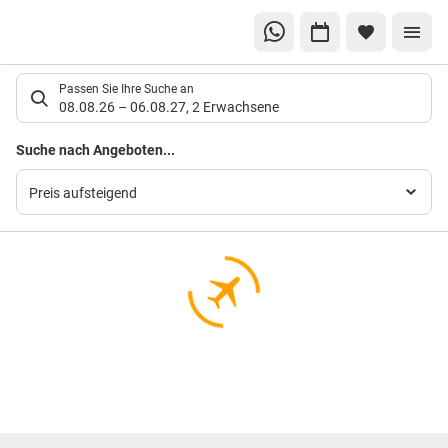
Suchlistenseite
Passen Sie Ihre Suche an
08.08.26
–
06.08.27
,
2 Erwachsene
Suchergebnisse
Suche nach Angeboten...
Preis aufsteigend
Footer