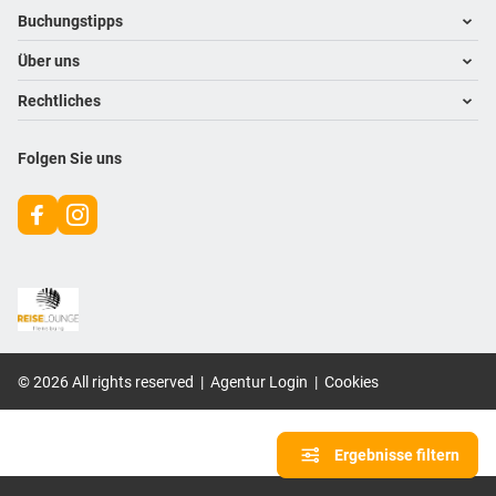
Footer navigation
Buchungstipps
Über uns
Warum im Reisebüro buchen
Hoteltipps
Rechtliches
Kontakt
Reisewelten
Über uns
Impressum
Folgen Sie uns
Karriere
Datenschutz
©
2026
All rights reserved
|
Agentur Login
|
Cookies
Ergebnisse filtern