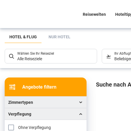
Reisewelten
Hoteltip
Suchlistenseite
HOTEL & FLUG
NUR HOTEL
Wählen Sie Ihr Reiseziel
Ihr Abflug
Alle Reiseziele
Beliebig
Sucher
Suche nach A
Angebote filtern
Zimmertypen
Verpflegung
Ohne Verpflegung