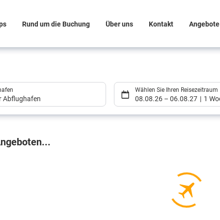
ps
Rund um die Buchung
Über uns
Kontakt
Angebote
hafen
Wählen Sie Ihren Reisezeitraum
er Abflughafen
08.08.26
–
06.08.27
1 Wo
gebnisse
ngeboten...