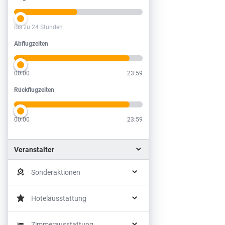
Bis zu 24 Stunden
Abflugzeiten
Abflugzeiten
00:00
23:59
Rückflugzeiten
Rückflugzeiten
00:00
23:59
Veranstalter
Sonderaktionen
Hotelausstattung
Zimmerausstattung