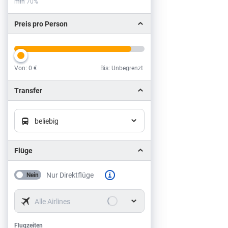
min 70%
Preis pro Person
Von:
0 €
Bis: Unbegrenzt
Preis pro Person
Transfer
beliebig
Flüge
Nur Direktflüge
Nein
Alle Airlines
Flugzeiten
Flugzeiten