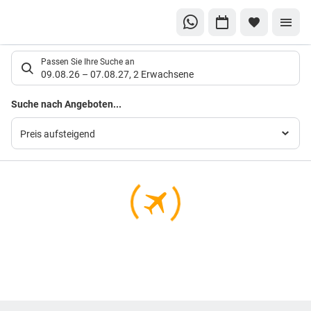
Suchlistenseite
Passen Sie Ihre Suche an
09.08.26
–
07.08.27
,
2 Erwachsene
Suchergebnisse
Suche nach Angeboten...
Preis aufsteigend
Footer