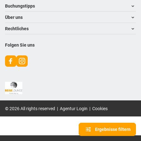
Footer navigation
Buchungstipps
Über uns
Warum im Reisebüro buchen
Hoteltipps
Rechtliches
Kontakt
Reisewelten
Über uns
Impressum
Folgen Sie uns
Karriere
Datenschutz
©
2026
All rights reserved
|
Agentur Login
|
Cookies
Ergebnisse filtern