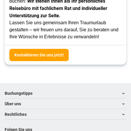
Wir stehen Ihnen als Ihr persönliches
buchen:
Reisebüro mit fachlichem Rat und individueller
Unterstützung zur Seite.
Lassen Sie uns gemeinsam Ihren Traumurlaub
gestalten – wir freuen uns darauf, Sie zu beraten und
Ihre Wünsche in Erlebnisse zu verwandeln!
Kontaktieren Sie uns jetzt!
Footer
Footer navigation
Buchungstipps
Über uns
Warum im Reisebüro buchen
Hoteltipps
Rechtliches
Kontakt
Reisewelten
Über uns
Impressum
Folgen Sie uns