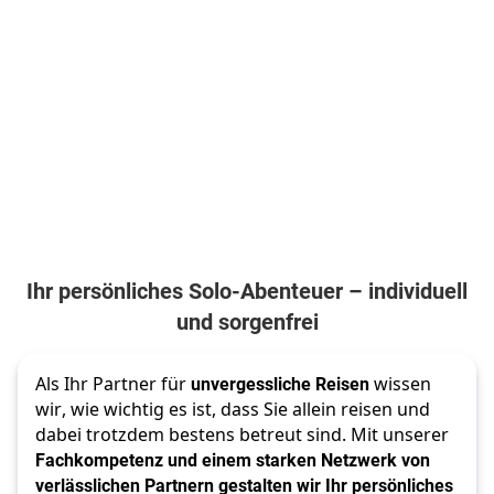
Flüge
inkl.
Flüge
1.040
€
1.792
€
2.114
€
736
€
ab
ab
ab
ab
Zum Angebot
Zum Angebot
Zum Angebot
pro Person
pro Person
pro Person
pro Person
Ihr persönliches Solo-Abenteuer – individuell
und sorgenfrei
Als Ihr Partner für 
unvergessliche Reisen
 wissen 
wir, wie wichtig es ist, dass Sie allein reisen und 
dabei trotzdem bestens betreut sind. Mit unserer 
Fachkompetenz und einem starken Netzwerk von 
verlässlichen Partnern gestalten wir Ihr persönliches 