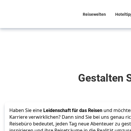
Reisewelten
Hoteltip
Ihre Karriere, Ihr
Abenteuer
Gestalten Sie
Gestalten S
Ihre Karriere
in einem
inspirierenden
Haben Sie eine
Leidenschaft für das Reisen
und möchten 
und
Karriere verwirklichen? Dann sind Sie bei uns genau ri
Reisebüro bedeutet, jeden Tag neue Abenteuer zu ges
dynamischen
inspirieren und ihre Reiseträume in die Realität umzus