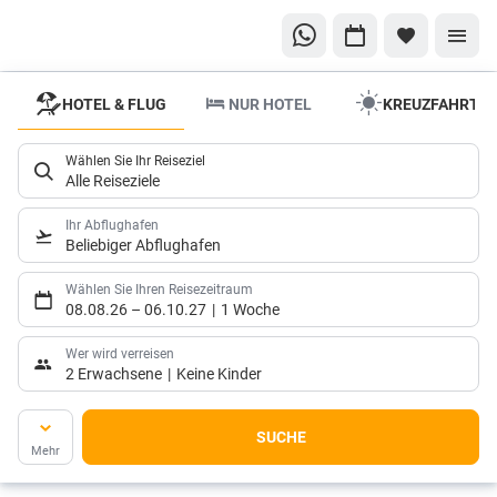
HOTEL & FLUG
NUR HOTEL
KREUZFAHRTE
Reisewelten
Individueller
Wählen Sie Ihr Reiseziel
Urlaub ganz
Alle Reiseziele
nah!
Ihr Abflughafen
Beliebiger Abflughafen
Wählen Sie Ihren Reisezeitraum
08.08.26
–
06.10.27
1 Woche
Wer wird verreisen
2 Erwachsene
Keine Kinder
SUCHE
Mehr